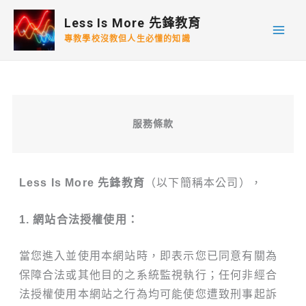
跳
Less Is More 先鋒教育
至
專教學校沒教但人生必懂的知識
主
要
內
容
服務條款
Less Is More 先鋒教育
（以下簡稱本公司），
1. 網站合法授權使用：
當您進入並使用本網站時，即表示您已同意有關為
保障合法或其他目的之系統監視執行；任何非經合
法授權使用本網站之行為均可能使您遭致刑事起訴