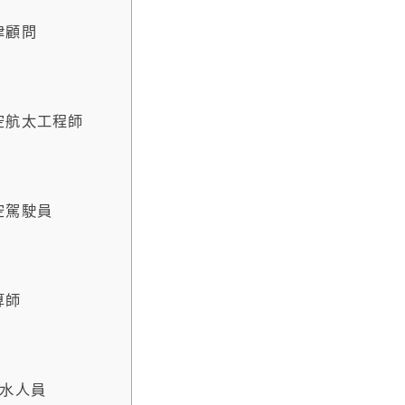
律顧問
空航太工程師
空駕駛員
算師
水人員