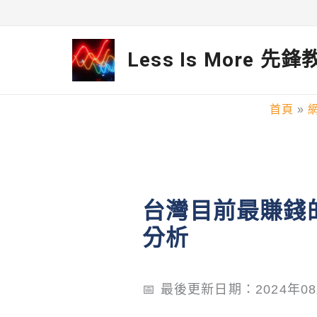
跳
至
Less Is More 先
主
要
首頁
內
容
台灣目前最賺錢的
分析
📅 最後更新日期：2024年0