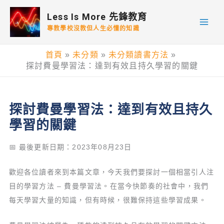
跳
Less Is More 先鋒教育
至
專教學校沒教但人生必懂的知識
主
要
首頁
未分類
未分類讀書方法
內
探討費曼學習法：達到有效且持久學習的關鍵
容
探討費曼學習法：達到有效且持久
學習的關鍵
📅 最後更新日期：2023年08月23日
歡迎各位讀者來到本篇文章，今天我們要探討一個相當引人注
目的學習方法 – 費曼學習法。在當今快節奏的社會中，我們
每天學習大量的知識，但有時候，很難保持這些學習成果。