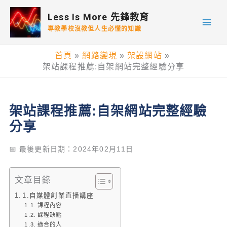
跳
Less Is More 先鋒教育
至
專教學校沒教但人生必懂的知識
主
要
首頁
網路變現
架設網站
內
架站課程推薦:自架網站完整經驗分享
容
架站課程推薦:自架網站完整經驗
分享
📅 最後更新日期：2024年02月11日
文章目錄
1.自媒體創業直播講座
課程內容
課程缺點
適合的人