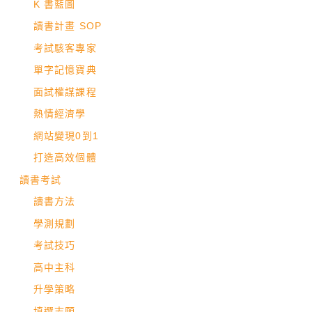
K 書藍圖
讀書計畫 SOP
考試駭客專家
單字記憶寶典
面試權謀課程
熱情經濟學
網站變現0到1
打造高效個體
讀書考試
讀書方法
學測規劃
考試技巧
高中主科
升學策略
填選志願