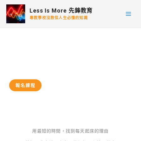
跳
Less Is More 先鋒教育
至
專教學校沒教但人生必懂的知識
主
要
內
容
熱情經濟學
創造理想生活，將夢想轉變為現實
報名課程
用最短的時間，找到每天起床的理由