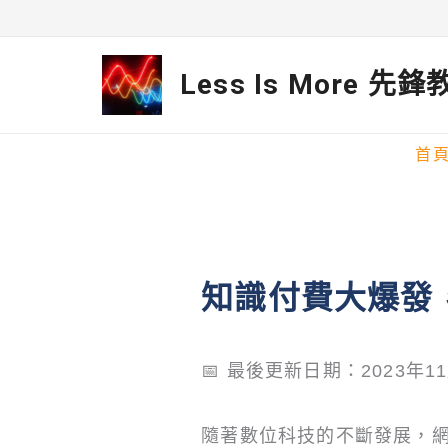
跳
至
Less Is More 先
主
要
首
內
容
知識付費大爆發，
📅 最後更新日期：2023年1
隨著數位科技的不斷發展，