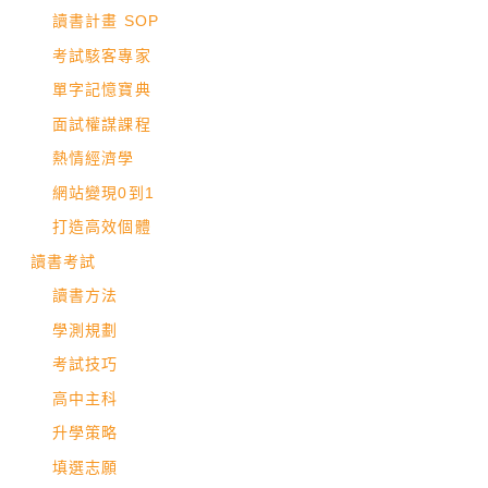
讀書計畫 SOP
考試駭客專家
單字記憶寶典
面試權謀課程
熱情經濟學
網站變現0到1
打造高效個體
讀書考試
讀書方法
學測規劃
考試技巧
高中主科
升學策略
填選志願