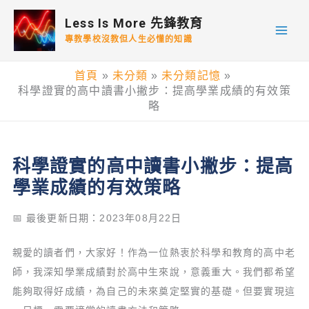
跳
Less Is More 先鋒教育
至
專教學校沒教但人生必懂的知識
主
要
首頁
未分類
未分類記憶
內
科學證實的高中讀書小撇步：提高學業成績的有效策
容
略
科學證實的高中讀書小撇步：提高
學業成績的有效策略
📅 最後更新日期：2023年08月22日
親愛的讀者們，大家好！作為一位熱衷於科學和教育的高中老
師，我深知學業成績對於高中生來說，意義重大。我們都希望
能夠取得好成績，為自己的未來奠定堅實的基礎。但要實現這