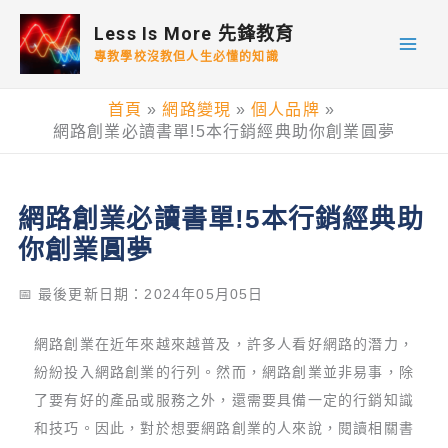
跳
Less Is More 先鋒教育
至
專教學校沒教但人生必懂的知識
主
要
首頁
網路變現
個人品牌
內
網路創業必讀書單!5本行銷經典助你創業圓夢
容
網路創業必讀書單!5本行銷經典助
你創業圓夢
📅 最後更新日期：2024年05月05日
網路創業在近年來越來越普及，許多人看好網路的潛力，
紛紛投入網路創業的行列。然而，網路創業並非易事，除
了要有好的產品或服務之外，還需要具備一定的行銷知識
和技巧。因此，對於想要網路創業的人來說，閱讀相關書