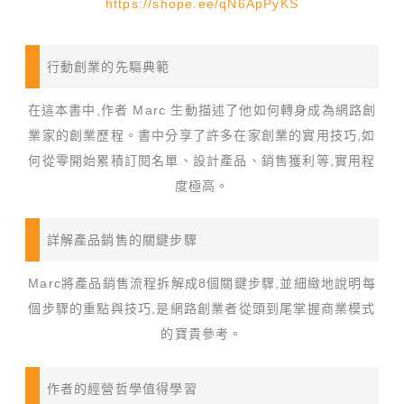
https://shope.ee/qN6ApPyKS
行動創業的先驅典範
在這本書中,作者 Marc 生動描述了他如何轉身成為網路創
業家的創業歷程。書中分享了許多在家創業的實用技巧,如
何從零開始累積訂閱名單、設計產品、銷售獲利等,實用程
度極高。
詳解產品銷售的關鍵步驟
Marc將產品銷售流程拆解成8個關鍵步驟,並細緻地說明每
個步驟的重點與技巧,是網路創業者從頭到尾掌握商業模式
的寶貴參考。
作者的經營哲學值得學習