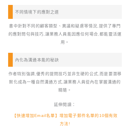
不同情境下的應對之道
書中針對不同的顧客類型、異議和疑慮等情況,提供了專門
的應對問句與技巧,讓業務人員能因應任何場合,都能靈活運
用。
內化為溝通本能的秘訣
作者特別強調,優秀的提問技巧並非生硬的公式,而是要潛移
默化成為一種自然溝通方式,讓業務人員從內在掌握溝通的
精隨。
延伸閱讀：
【快速增加Email名單】增加電子郵件名單的10個有效
方法!