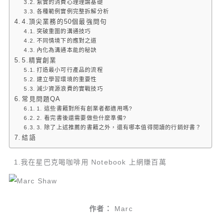
紮實的消費心理理論基礎
各種範例實例完整拆解分析
4.頂尖業務的50個最強問句
突破重圍的溝通技巧
不同情境下的應對之道
內化為溝通本能的秘訣
5.精實創業
打造最小可行產品的流程
建立學習環境的重要性
減少資源浪費的實戰技巧
常見問題QA
1. 這些書籍對所有創業者都適用嗎?
2. 看完書後還需要做些什麼準備?
3. 除了上述推薦的書籍之外，還有哪本值得閱讀的行銷好書？
結語
1.我在星巴克喝咖啡用 Notebook 上網賺百萬
作者：
Marc