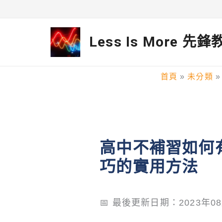
跳
至
Less Is More 先
主
要
首頁
未分類
內
容
高中不補習如何
巧的實用方法
📅 最後更新日期：2023年0