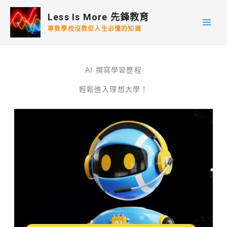
跳
Less Is More 先鋒教育
至
專教學校沒教但人生必懂的知識
主
要
內
AI 撰寫學習歷程
容
輕鬆進入理想大學！