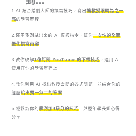
到...
1.AI 結合編劇大師的撰寫技巧，寫出
讓教授眼睛為之一
亮
的學習歷程
2.運用我測試出來的 AI 模板指令，幫你
一次性的全面
優化撰寫內容
3.教你破解
1億訂閱 YouTuber 的下標技巧
，運用 AI
使用在你的學習歷程上
4.教你利用 AI 找出教授會問的各式問題，並結合你的
經歷
給出獨一無二的答案
5.輕鬆為你的
學測加4級分的技巧
，與歷年學長姐心得
分享