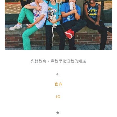
先鋒教育，專教學校沒教的知識
✈:
官方
IG
★: