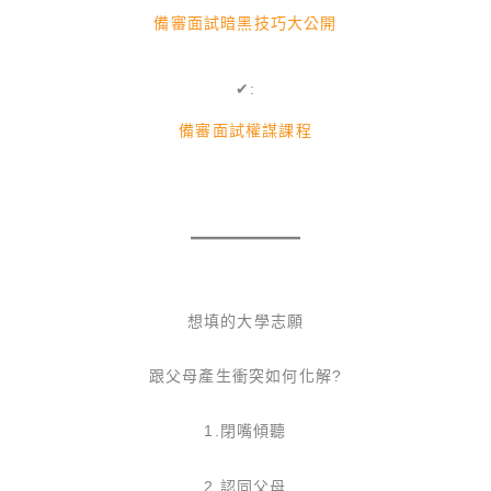
備審面試暗黑技巧大公開
✔:
備審面試權謀課程
想填的大學志願
跟父母產生衝突如何化解?
1.閉嘴傾聽
2.認同父母