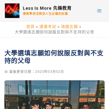
跳
Less Is More 先鋒教育
至
專教學校沒教但人生必懂的知識
主
要
首頁
讀書考試
填選志願
內
大學選填志願如何說服反對與不支持的父母
容
大學選填志願如何說服反對與不支
持的父母
📅 最後更新日期：2023年03月02日