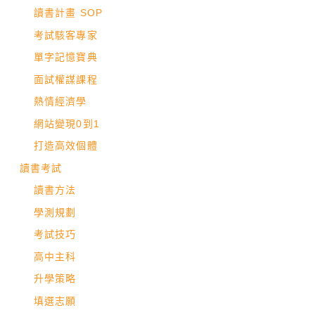
讀書計畫 SOP
考試駭客專家
單字記憶寶典
面試權謀課程
熱情經濟學
網站變現0到1
打造高效個體
讀書考試
讀書方法
學測規劃
考試技巧
高中主科
升學策略
填選志願