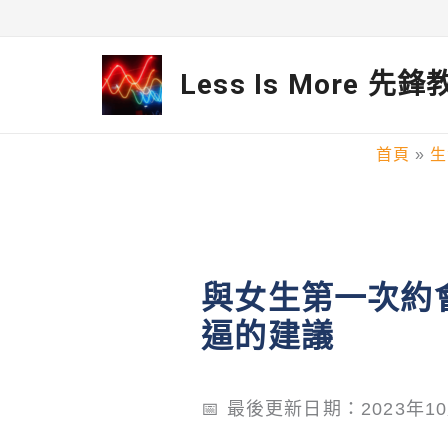
跳
至
Less Is More 先
主
要
首頁
生
內
容
與女生第一次約
逼的建議
📅 最後更新日期：2023年1