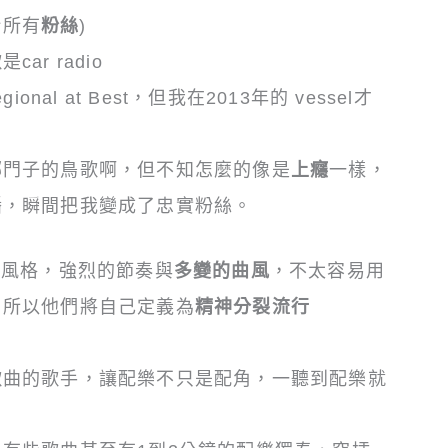
獻給所有
粉絲
)
r radio
nal at Best，但我在2013年的 vessel才
哪門子的鳥歌啊，但不知怎麼的像是
上癮
一樣，
播，瞬間把我變成了忠實粉絲。
樂風格，強烈的節奏與
多變的曲風
，不太容易用
，所以他們將自己定義為
精神分裂流行
歌曲的歌手，讓配樂不只是配角，一聽到配樂就