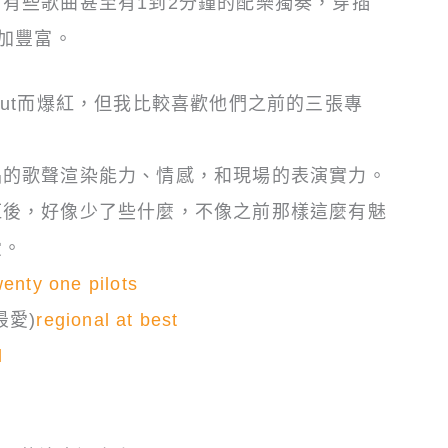
有些歌曲甚至有1到2分鐘的配樂獨奏，穿插
加豐富。
ed out而爆紅，但我比較喜歡他們之前的三張專
。
唱的歌聲渲染能力、情感，和現場的表演實力。
紅後，好像少了些什麼，不像之前那樣這麼有魅
愛。
wenty one pilots
最愛)
regional at best
l