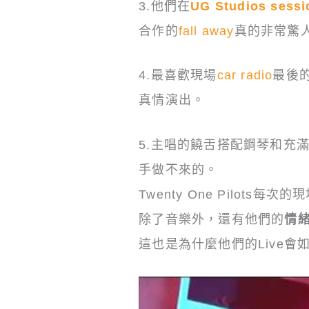
3.他們在
UG Studios sessi
合作的
fall away
真的非常驚
4.最喜歡現場
car radio
最後
真情演出。
5.主唱的饒舌搭配鋼琴和充
手做不來的。
Twenty One Pilot
除了音樂外，還有他們的
情
這也是為什麼他們的Live會