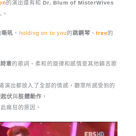
on
的演出還有和
Dr. Blum of MisterWives
人。
的
嘶吼
、
holding on to you
的
跳鋼琴
、
tree
的
滿
詩意
的歌詞、柔和的旋律和感情是其他饒舌歌
s每次的現場演出都放入了全部的情感，聽眾所感受到的
緒起伏
與
肢體動作
，
如此瘋狂的原因。