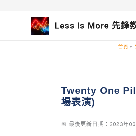
跳
至
Less Is More 先
主
要
首頁
內
容
Twenty One 
場表演)
📅 最後更新日期：2023年0