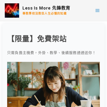
跳
Less Is More 先鋒教育
至
專教學校沒教但人生必懂的知識
主
要
內
容
【限量】免費架站
只需負擔主機費，外掛、教學、後續服務通通送你！