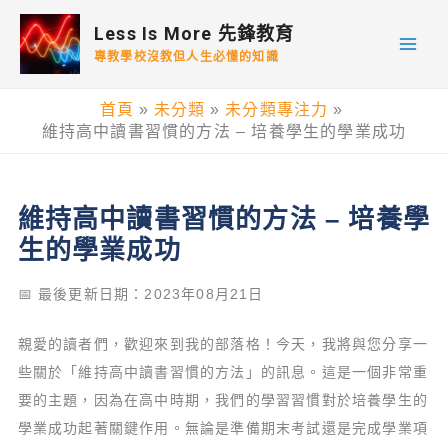
跳
Less Is More 先鋒教育
至
專教學校沒教但人生必懂的知識
主
要
首頁
未分類
未分類專注力
內
維持高中讀書習慣的方法 – 培養學生的學業成功
容
維持高中讀書習慣的方法 – 培養學
生的學業成功
📅 最後更新日期：2023年08月21日
親愛的讀者們，歡迎來到我的部落格！今天，我將與您分享一
些關於「維持高中讀書習慣的方法」的訊息。這是一個非常重
要的主題，因為在高中時期，我們的學習習慣對於培養學生的
學業成功起著關鍵作用。無論是準備期末考試還是完成學業項