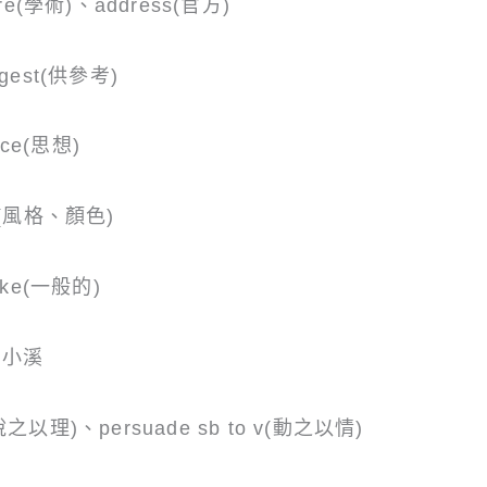
ure(學術)、address(官方)
gest(供參考)
nce(思想)
it(風格、顏色)
ake(一般的)
ok小溪
h(說之以理)、persuade sb to v(動之以情)