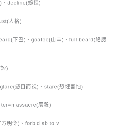
)、decline(婉拒)
ust(人格)
ard(下巴)、goatee(山羊)、full beard(絡腮
(短)
glare(怒目而視)、stare(恐懼害怕)
hter=massacre(屠殺)
官方明令)、forbid sb to v