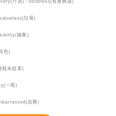
avery(行為)、boldness(有勇無謀)
valueless(垃圾)
ibility(抽象)
(有色)
r(過程未結束)
ry(一般)
barrassed(出糗)