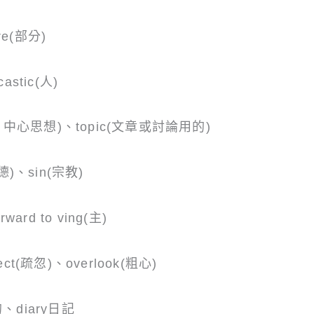
re(部分)
astic(人)
、中心思想)、topic(文章或討論用的)
道德)、sin(宗教)
ward to ving(主)
ect(疏忽)、overlook(粗心)
的、diary日記