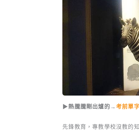
▶
熱騰騰剛出爐的→
考前單
先鋒教育，專教學校沒教的