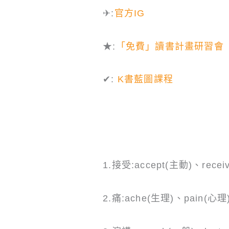
✈:
官方
IG
★:
「免費」讀書計畫研習會
✔:
K書藍圖課程
1.接受:accept(主動)、recei
2.痛:ache(生理)、pain(心理