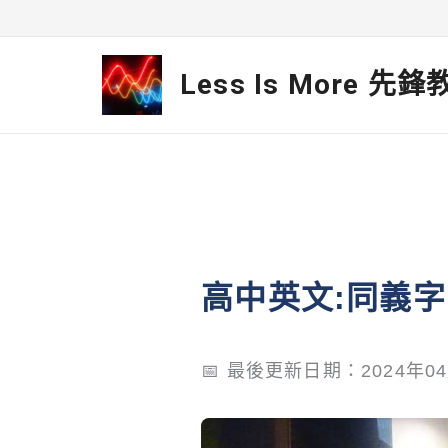
跳
至
Less Is More 先
主
要
內
容
高中英文:同義
📅 最後更新日期：2024年0