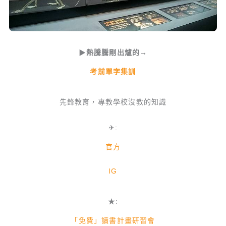
▶
熱騰騰剛出爐的→
考前單字集訓
先鋒教育，專教學校沒教的知識
✈:
官方
IG
★:
「免費」讀書計畫研習會