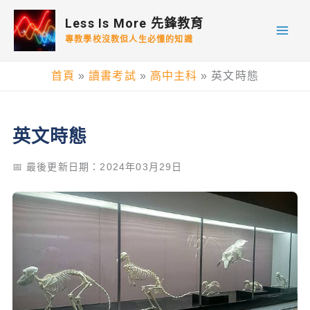
跳
Less Is More 先鋒教育
至
專教學校沒教但人生必懂的知識
主
要
首頁
讀書考試
高中主科
英文時態
內
容
英文時態
📅 最後更新日期：2024年03月29日