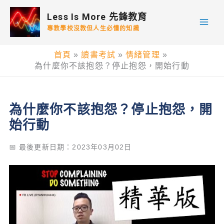
跳
Less Is More 先鋒教育
至
專教學校沒教但人生必懂的知識
主
要
首頁
讀書考試
情緒管理
內
為什麼你不該抱怨？停止抱怨，開始行動
容
為什麼你不該抱怨？停止抱怨，開
始行動
📅 最後更新日期：2023年03月02日